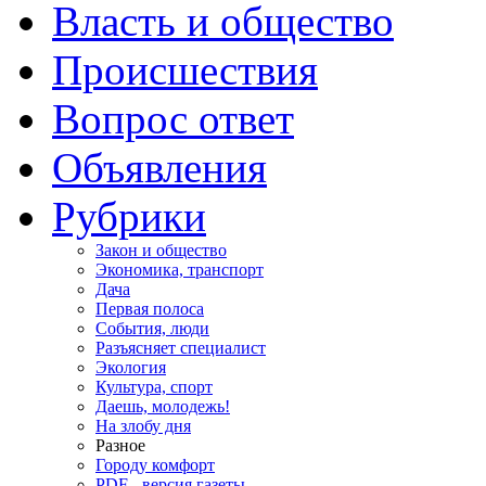
Власть и общество
Происшествия
Вопрос ответ
Объявления
Рубрики
Закон и общество
Экономика, транспорт
Дача
Первая полоса
События, люди
Разъясняет специалист
Экология
Культура, спорт
Даешь, молодежь!
На злобу дня
Разное
Городу комфорт
PDF - версия газеты