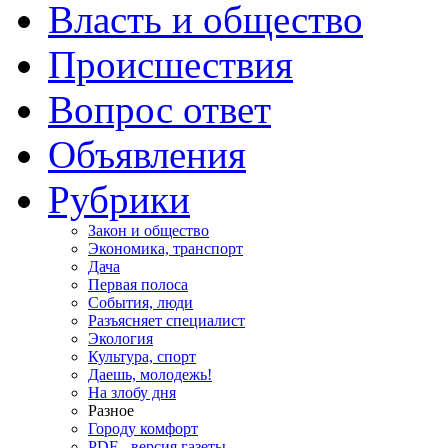
Власть и общество
Происшествия
Вопрос ответ
Объявления
Рубрики
Закон и общество
Экономика, транспорт
Дача
Первая полоса
События, люди
Разъясняет специалист
Экология
Культура, спорт
Даешь, молодежь!
На злобу дня
Разное
Городу комфорт
PDF - версия газеты