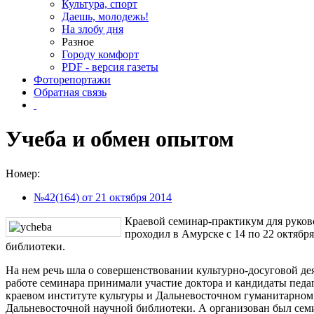
Культура, спорт
Даешь, молодежь!
На злобу дня
Разное
Городу комфорт
PDF - версия газеты
Фоторепортажи
Обратная связь
Учеба и обмен опытом
Номер:
№42(164) от 21 октября 2014
Краевой семинар-практикум для руков
проходил в Амурске с 14 по 22 октябр
библиотеки.
На нем речь шла о совершенствовании культурно-досуговой де
работе семинара принимали участие доктора и кандидаты пед
краевом институте культуры и Дальневосточном гуманитарном
Дальневосточной научной библиотеки. А организован был сем