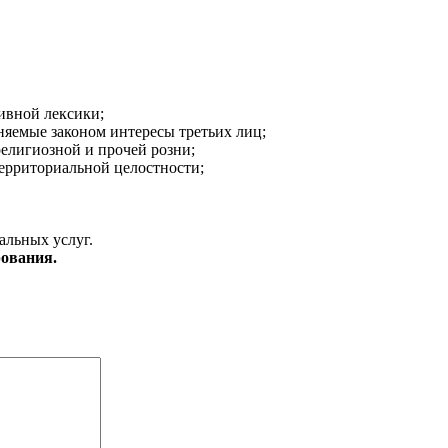
ивной лексики;
аняемые законом интересы третьих лиц;
религиозной и прочей розни;
ерриториальной целостности;
альных услуг.
ования.