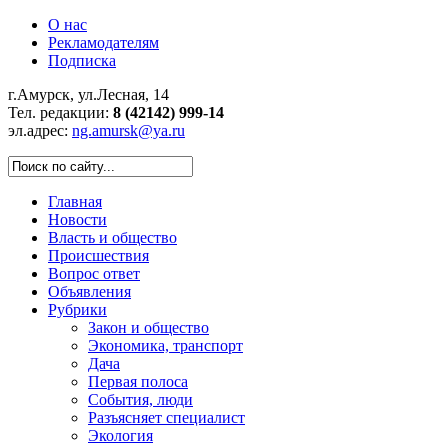
О нас
Рекламодателям
Подписка
г.Амурск, ул.Лесная, 14
Тел. редакции:
8 (42142) 999-14
эл.адрес:
ng.amursk@ya.ru
Главная
Новости
Власть и общество
Происшествия
Вопрос ответ
Объявления
Рубрики
Закон и общество
Экономика, транспорт
Дача
Первая полоса
События, люди
Разъясняет специалист
Экология