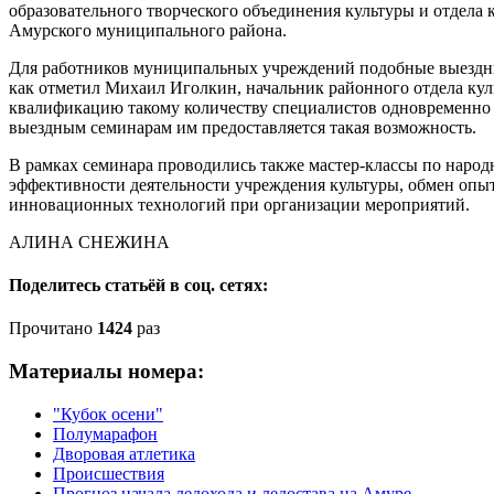
образовательного творческого объединения культуры и отдела
Амурского муниципального района.
Для работников муниципальных учреждений подобные выездны
как отметил Михаил Иголкин, начальник районного отдела кул
квалификацию такому количеству специалистов одновременно 
выездным семинарам им предоставляется такая возможность.
В рамках семинара проводились также мастер-классы по народн
эффективности деятельности учреждения культуры, обмен опы
инновационных технологий при организации мероприятий.
АЛИНА СНЕЖИНА
Поделитесь статьёй в соц. сетях:
Прочитано
1424
раз
Материалы номера:
"Кубок осени"
Полумарафон
Дворовая атлетика
Происшествия
Прогноз начала ледохода и ледостава на Амуре