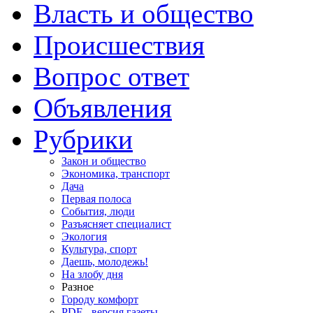
Власть и общество
Происшествия
Вопрос ответ
Объявления
Рубрики
Закон и общество
Экономика, транспорт
Дача
Первая полоса
События, люди
Разъясняет специалист
Экология
Культура, спорт
Даешь, молодежь!
На злобу дня
Разное
Городу комфорт
PDF - версия газеты