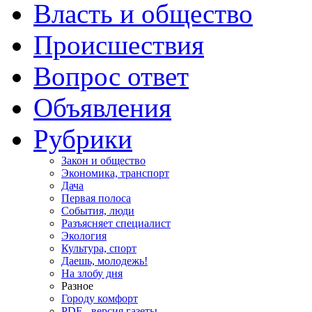
Власть и общество
Происшествия
Вопрос ответ
Объявления
Рубрики
Закон и общество
Экономика, транспорт
Дача
Первая полоса
События, люди
Разъясняет специалист
Экология
Культура, спорт
Даешь, молодежь!
На злобу дня
Разное
Городу комфорт
PDF - версия газеты