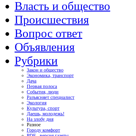
Власть и общество
Происшествия
Вопрос ответ
Объявления
Рубрики
Закон и общество
Экономика, транспорт
Дача
Первая полоса
События, люди
Разъясняет специалист
Экология
Культура, спорт
Даешь, молодежь!
На злобу дня
Разное
Городу комфорт
PDF - версия газеты