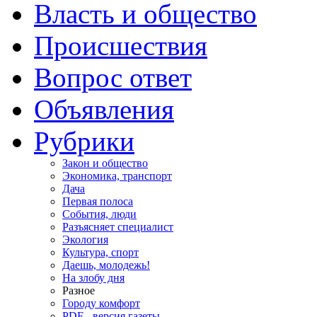
Власть и общество
Происшествия
Вопрос ответ
Объявления
Рубрики
Закон и общество
Экономика, транспорт
Дача
Первая полоса
События, люди
Разъясняет специалист
Экология
Культура, спорт
Даешь, молодежь!
На злобу дня
Разное
Городу комфорт
PDF - версия газеты