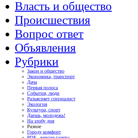
Власть и общество
Происшествия
Вопрос ответ
Объявления
Рубрики
Закон и общество
Экономика, транспорт
Дача
Первая полоса
События, люди
Разъясняет специалист
Экология
Культура, спорт
Даешь, молодежь!
На злобу дня
Разное
Городу комфорт
PDF - версия газеты