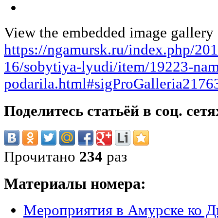
View the embedded image gallery o
https://ngamursk.ru/index.php/20
16/sobytiya-lyudi/item/19223-nam
podarila.html#sigProGalleria217
Поделитесь статьёй в соц. сетя
Прочитано
234
раз
Материалы номера:
Мероприятия в Амурске ко 