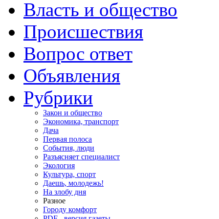
Власть и общество
Происшествия
Вопрос ответ
Объявления
Рубрики
Закон и общество
Экономика, транспорт
Дача
Первая полоса
События, люди
Разъясняет специалист
Экология
Культура, спорт
Даешь, молодежь!
На злобу дня
Разное
Городу комфорт
PDF - версия газеты