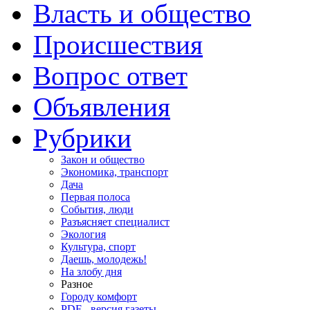
Власть и общество
Происшествия
Вопрос ответ
Объявления
Рубрики
Закон и общество
Экономика, транспорт
Дача
Первая полоса
События, люди
Разъясняет специалист
Экология
Культура, спорт
Даешь, молодежь!
На злобу дня
Разное
Городу комфорт
PDF - версия газеты