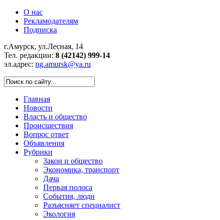
О нас
Рекламодателям
Подписка
г.Амурск, ул.Лесная, 14
Тел. редакции:
8 (42142) 999-14
эл.адрес:
ng.amursk@ya.ru
Главная
Новости
Власть и общество
Происшествия
Вопрос ответ
Объявления
Рубрики
Закон и общество
Экономика, транспорт
Дача
Первая полоса
События, люди
Разъясняет специалист
Экология