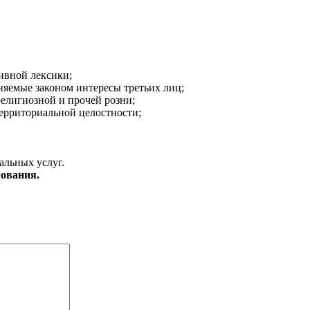
ивной лексики;
аняемые законом интересы третьих лиц;
религиозной и прочей розни;
ерриториальной целостности;
альных услуг.
ования.