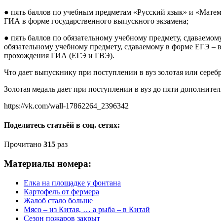
● пять баллов по учебным предметам «Русский язык» и «Мате
ГИА в форме государственного выпускного экзамена;
● пять баллов по обязательному учебному предмету, сдаваемому
обязательному учебному предмету, сдаваемому в форме ЕГЭ –
прохождения ГИА (ЕГЭ и ГВЭ).
Что дает выпускнику при поступлении в вуз золотая или сереб
Золотая медаль дает при поступлении в вуз до пяти дополнитель
https://vk.com/wall-17862264_2396342
Поделитесь статьёй в соц. сетях:
Прочитано
315
раз
Материалы номера:
Елка на площадке у фонтана
Картофель от фермера
Жалоб стало больше
Мясо – из Китая, … а рыба – в Китай
Сезон пожаров закрыт