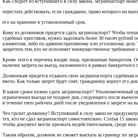
Как следует из вступившего в силу закона, загранпаспорт може
перестать действовать, если гражданин, право которого на вые
его на хранение в установленный срок.
Кому из должников придется сдать загранпаспорт? Чтобы попа
судебных приставов, нужно задолжать более 30 тысяч рублей п
алиментам, либо по административному или уголовному делу. 
запретить тем, кто не исполняет неимущественное требование с
Кроме этого в перечень входят лица, признанные банкротом. Ос
наличие запрета на выезд, наложенного в рамках банкротного 
Должникам придется отдавать свои загранпаспорта судебным пр
ввело. Как только запрет будет снят, гражданину вернут его до
В какие сроки нужно сдать загранпаспорт? Уполномоченный о
ограничении выезда не позднее дня, следующего после вынесе
в течение пяти рабочих дней после уведомления о запрете на вы
Что грозит должнику? Вступивший в силу закон не предусмат
тех, кто не сдал загранпаспорт самостоятельно. Статья 15 зако
чтобы документ могли признать недействительным, среди них –
Таким образом, должник не сможет выехать за границу по загра