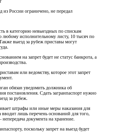
т
зд из России ограничено, не передал
сть в категорию невыездных по спискам
о любому исполнительному листу, 10 тысяч по
Также выезд за рубеж приставы могут
уда.
нованием на запрет будет не статус банкрота, а
производства.
иставам или ведомству, которое этот запрет
кумент.
рган обязан уведомить должника об
ния постановления. Сдать загранпаспорт нужно
езд за рубеж.
ривает штрафы или иные меры наказания для
на вводит лишь перечень оснований для того,
 непередача документа на хранение.
нпаспорту, поскольку запрет на выезд будет