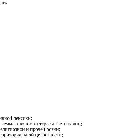
вии.
ивной лексики;
аняемые законом интересы третьих лиц;
религиозной и прочей розни;
ерриториальной целостности;