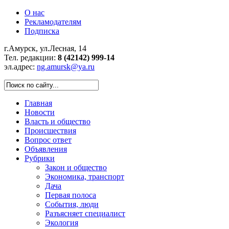
О нас
Рекламодателям
Подписка
г.Амурск, ул.Лесная, 14
Тел. редакции:
8 (42142) 999-14
эл.адрес:
ng.amursk@ya.ru
Главная
Новости
Власть и общество
Происшествия
Вопрос ответ
Объявления
Рубрики
Закон и общество
Экономика, транспорт
Дача
Первая полоса
События, люди
Разъясняет специалист
Экология