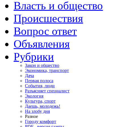
Власть и общество
Происшествия
Вопрос ответ
Объявления
Рубрики
Закон и общество
Экономика, транспорт
Дача
Первая полоса
События, люди
Разъясняет специалист
Экология
Культура, спорт
Даешь, молодежь!
На злобу дня
Разное
Городу комфорт
PDF - версия газеты