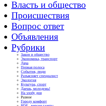
Власть и общество
Происшествия
Вопрос ответ
Объявления
Рубрики
Закон и общество
Экономика, транспорт
Дача
Первая полоса
События, люди
Разъясняет специалист
Экология
Культура, спорт
Даешь, молодежь!
На злобу дня
Разное
Городу комфорт
PDF - версия газеты