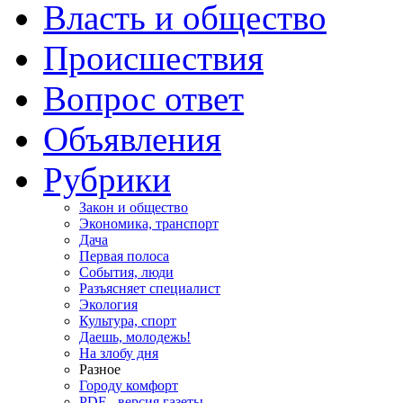
Власть и общество
Происшествия
Вопрос ответ
Объявления
Рубрики
Закон и общество
Экономика, транспорт
Дача
Первая полоса
События, люди
Разъясняет специалист
Экология
Культура, спорт
Даешь, молодежь!
На злобу дня
Разное
Городу комфорт
PDF - версия газеты