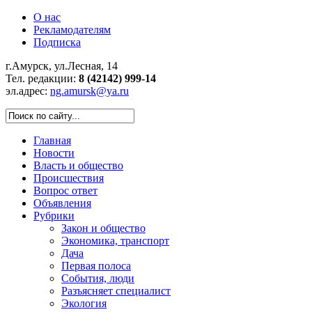
О нас
Рекламодателям
Подписка
г.Амурск, ул.Лесная, 14
Тел. редакции:
8 (42142) 999-14
эл.адрес:
ng.amursk@ya.ru
Главная
Новости
Власть и общество
Происшествия
Вопрос ответ
Объявления
Рубрики
Закон и общество
Экономика, транспорт
Дача
Первая полоса
События, люди
Разъясняет специалист
Экология