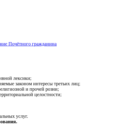
ние Почётного гражданина
ивной лексики;
аняемые законом интересы третьих лиц;
религиозной и прочей розни;
ерриториальной целостности;
альных услуг.
ования.