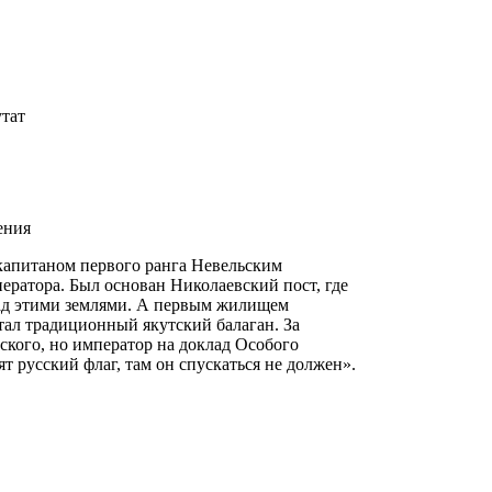
утат
ения
 капитаном первого ранга Невельским
ератора. Был основан Николаевский пост, где
над этими землями. А первым жилищем
тал традиционный якутский балаган. За
кого, но император на доклад Особого
 русский флаг, там он спускаться не должен».