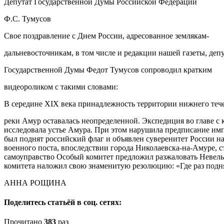
Депутат Государственной Думы Российской Федерации
Ф.С. Тумусов
Свое поздравление с Днем России, адресованное землякам-
дальневосточникам, в том числе и редакции нашей газеты, деп
Государственной Думы Федот Тумусов сопроводил кратким
видеороликом с такими словами:
В середине ХIX века принадлежность территории нижнего теч
реки Амур оставалась неопределенной. Экспедиция во главе с
исследовала устье Амура. При этом нарушила предписание имп
был поднят российский флаг и объявлен суверенитет России 
военного поста, впоследствии города Николаевска-на-Амуре, с
самоуправство Особый комитет предложил разжаловать Невельс
комитета наложил свою знаменитую резолюцию: «Где раз поднят
АННА РОЩИНА
Поделитесь статьёй в соц. сетях:
Прочитано
383
раз