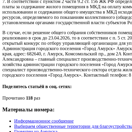
7. В соответствии с пунктом 2 части 9.2 ст. 156 ЖК РФ определ
платы за содержание жилого помещения в МКД на оплату ком
использовании и содержании общего имущества в МКД исходя
ресурсов, определяемого по показаниям коллективного (общедо
установленным органами государственной власти субъектов Р
В случае, если решение общего собрания собственников поме
реализовано в срок до 23.04.2026, то в соответствии с п. 5 ст
открытый конкурс по отбору управляющей организации для у
Администрация городского поселения «Город Амурск» Амурск
края, адрес: 682640, г. Амурск, Комсомольский пр., дом 2А Ко
Александровна – главный специалист производственно-технич
хозяйства администрации городского поселения «Город Амурс
специалист производственно-технического сектора отдела жи
городского поселения «Город Амурск». Контактный телефон: 8 (
Поделитесь статьёй в соц. сетях:
Прочитано
118
раз
Материалы номера:
Информационное сообщение
Выбираем общественные территории для благоустройств
Грамотеи из Амурска