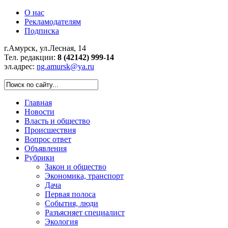
О нас
Рекламодателям
Подписка
г.Амурск, ул.Лесная, 14
Тел. редакции:
8 (42142) 999-14
эл.адрес:
ng.amursk@ya.ru
Главная
Новости
Власть и общество
Происшествия
Вопрос ответ
Объявления
Рубрики
Закон и общество
Экономика, транспорт
Дача
Первая полоса
События, люди
Разъясняет специалист
Экология