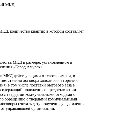
ний МКД.
КД, количество квартир в котором составляет
ущества МКД в размере, установленном в
селения «Город Амурск».
 в МКД действующими от своего имени, в
ветственно договора холодного и горячего
ия (в том числе поставки бытового газа в
р, содержащий положения о предоставлении
нию с твердыми коммунальными отходами с
 по обращению с твердыми коммунальными
е договоры считать дату получения уведомления
 от управляющей организации.