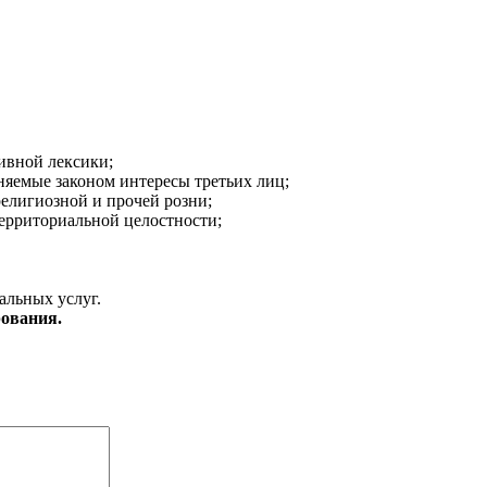
ивной лексики;
аняемые законом интересы третьих лиц;
религиозной и прочей розни;
ерриториальной целостности;
альных услуг.
ования.