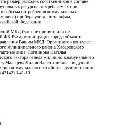
ить размер расходов собственников в составе
мунальных ресурсов, потребляемых при
 из объема потребления коммунальных
мового) прибора учета, по тарифам,
оссийской Федерации.
щений МКД будет не принято или не
. 200 ЖК РФ администрация города объявит
правления Вашим МКД. Организатор конкурса:
ого муниципального района Хабаровского
нтактные лица: Логвинова Наталья
еского сектора отдела жилищно-коммунального
к»; Мальцева Лилия Валентиновна – ведущий
лищно-коммунального хозяйства администрации
42142) 3-41-10.
а