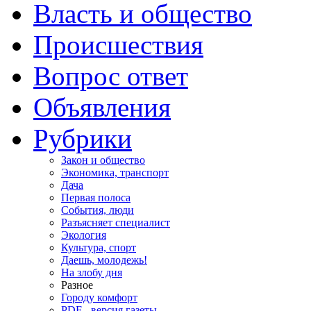
Власть и общество
Происшествия
Вопрос ответ
Объявления
Рубрики
Закон и общество
Экономика, транспорт
Дача
Первая полоса
События, люди
Разъясняет специалист
Экология
Культура, спорт
Даешь, молодежь!
На злобу дня
Разное
Городу комфорт
PDF - версия газеты