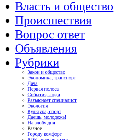
Власть и общество
Происшествия
Вопрос ответ
Объявления
Рубрики
Закон и общество
Экономика, транспорт
Дача
Первая полоса
События, люди
Разъясняет специалист
Экология
Культура, спорт
Даешь, молодежь!
На злобу дня
Разное
Городу комфорт
PDF - версия газеты