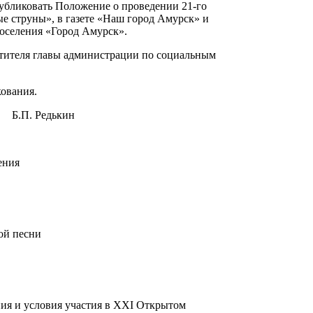
публиковать Положение о проведении 21-го
е струны», в газете «Наш город Амурск» и
оселения «Город Амурск».
стителя главы администрации по социальным
кования.
 Редькин
ения
ой песни
ния и условия участия в XXI Открытом