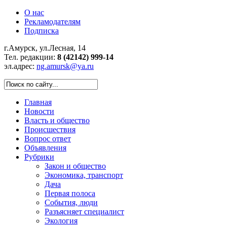
О нас
Рекламодателям
Подписка
г.Амурск, ул.Лесная, 14
Тел. редакции:
8 (42142) 999-14
эл.адрес:
ng.amursk@ya.ru
Главная
Новости
Власть и общество
Происшествия
Вопрос ответ
Объявления
Рубрики
Закон и общество
Экономика, транспорт
Дача
Первая полоса
События, люди
Разъясняет специалист
Экология