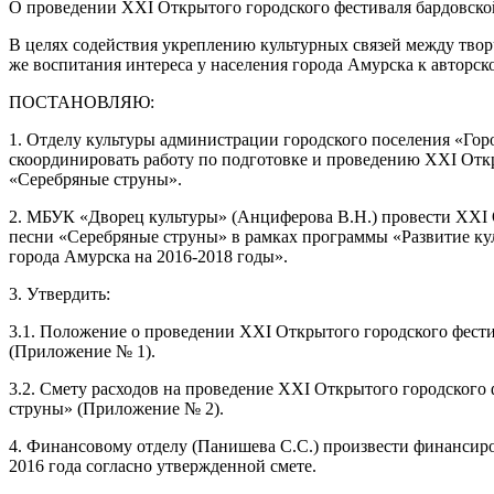
О проведении XXI Открытого городского фестиваля бардовск
В целях содействия укреплению культурных связей между твор
же воспитания интереса у населения города Амурска к авторск
ПОСТАНОВЛЯЮ:
1. Отделу культуры администрации городского поселения «Го
скоординировать работу по подготовке и проведению XXI Отк
«Серебряные струны».
2. МБУК «Дворец культуры» (Анциферова В.Н.) провести XXI 
песни «Серебряные струны» в рамках программы «Развитие ку
города Амурска на 2016-2018 годы».
3. Утвердить:
3.1. Положение о проведении XXI Открытого городского фест
(Приложение № 1).
3.2. Смету расходов на проведение XXI Открытого городского
струны» (Приложение № 2).
4. Финансовому отделу (Панишева С.С.) произвести финансиро
2016 года согласно утвержденной смете.