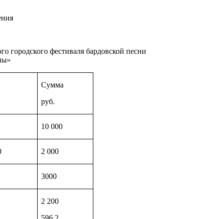
ения
ого городского фестиваля бардовской песни
ны»
Сумма
руб.
10 000
0
2 000
3000
2 200
596,2