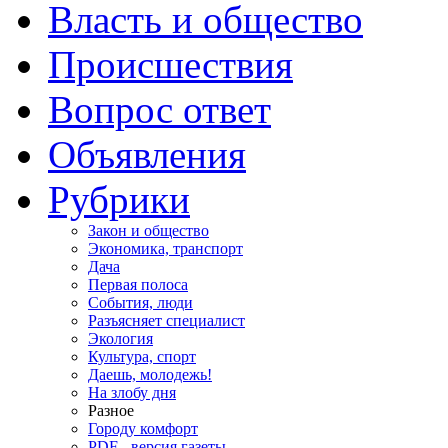
Власть и общество
Происшествия
Вопрос ответ
Объявления
Рубрики
Закон и общество
Экономика, транспорт
Дача
Первая полоса
События, люди
Разъясняет специалист
Экология
Культура, спорт
Даешь, молодежь!
На злобу дня
Разное
Городу комфорт
PDF - версия газеты