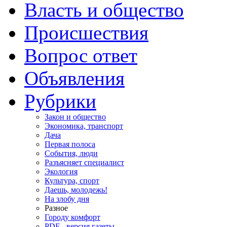
Власть и общество
Происшествия
Вопрос ответ
Объявления
Рубрики
Закон и общество
Экономика, транспорт
Дача
Первая полоса
События, люди
Разъясняет специалист
Экология
Культура, спорт
Даешь, молодежь!
На злобу дня
Разное
Городу комфорт
PDF - версия газеты