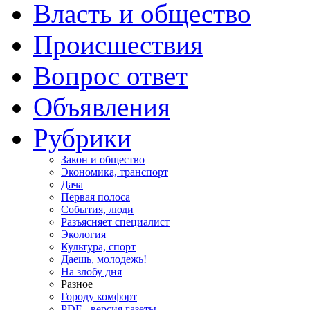
Власть и общество
Происшествия
Вопрос ответ
Объявления
Рубрики
Закон и общество
Экономика, транспорт
Дача
Первая полоса
События, люди
Разъясняет специалист
Экология
Культура, спорт
Даешь, молодежь!
На злобу дня
Разное
Городу комфорт
PDF - версия газеты