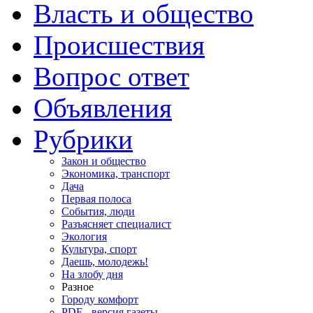
Власть и общество
Происшествия
Вопрос ответ
Объявления
Рубрики
Закон и общество
Экономика, транспорт
Дача
Первая полоса
События, люди
Разъясняет специалист
Экология
Культура, спорт
Даешь, молодежь!
На злобу дня
Разное
Городу комфорт
PDF - версия газеты