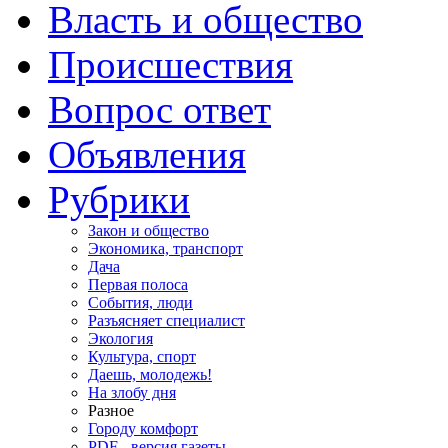
Власть и общество
Происшествия
Вопрос ответ
Объявления
Рубрики
Закон и общество
Экономика, транспорт
Дача
Первая полоса
События, люди
Разъясняет специалист
Экология
Культура, спорт
Даешь, молодежь!
На злобу дня
Разное
Городу комфорт
PDF - версия газеты