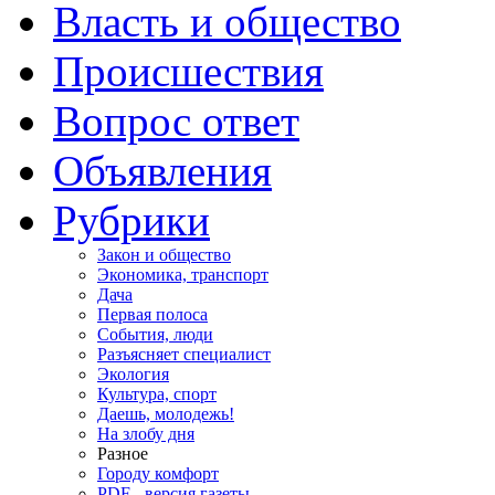
Власть и общество
Происшествия
Вопрос ответ
Объявления
Рубрики
Закон и общество
Экономика, транспорт
Дача
Первая полоса
События, люди
Разъясняет специалист
Экология
Культура, спорт
Даешь, молодежь!
На злобу дня
Разное
Городу комфорт
PDF - версия газеты