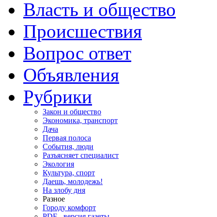
Власть и общество
Происшествия
Вопрос ответ
Объявления
Рубрики
Закон и общество
Экономика, транспорт
Дача
Первая полоса
События, люди
Разъясняет специалист
Экология
Культура, спорт
Даешь, молодежь!
На злобу дня
Разное
Городу комфорт
PDF - версия газеты