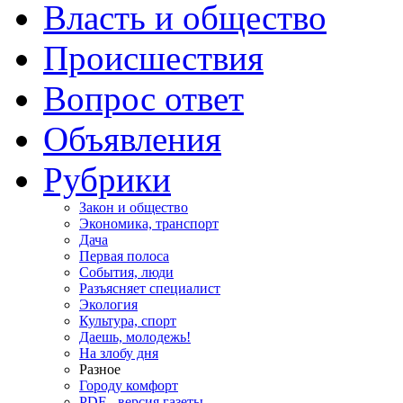
Власть и общество
Происшествия
Вопрос ответ
Объявления
Рубрики
Закон и общество
Экономика, транспорт
Дача
Первая полоса
События, люди
Разъясняет специалист
Экология
Культура, спорт
Даешь, молодежь!
На злобу дня
Разное
Городу комфорт
PDF - версия газеты