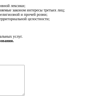
ивной лексики;
аняемые законом интересы третьих лиц;
религиозной и прочей розни;
ерриториальной целостности;
альных услуг.
ования.