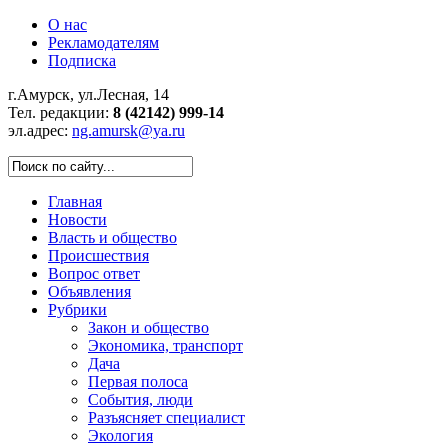
О нас
Рекламодателям
Подписка
г.Амурск, ул.Лесная, 14
Тел. редакции:
8 (42142) 999-14
эл.адрес:
ng.amursk@ya.ru
Главная
Новости
Власть и общество
Происшествия
Вопрос ответ
Объявления
Рубрики
Закон и общество
Экономика, транспорт
Дача
Первая полоса
События, люди
Разъясняет специалист
Экология