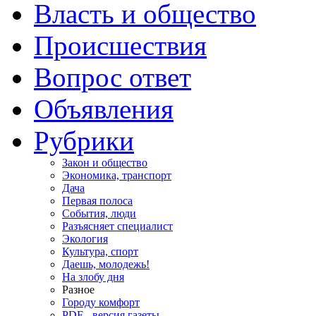
Власть и общество
Происшествия
Вопрос ответ
Объявления
Рубрики
Закон и общество
Экономика, транспорт
Дача
Первая полоса
События, люди
Разъясняет специалист
Экология
Культура, спорт
Даешь, молодежь!
На злобу дня
Разное
Городу комфорт
PDF - версия газеты