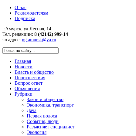
О нас
Рекламодателям
Подписка
г.Амурск, ул.Лесная, 14
Тел. редакции:
8 (42142) 999-14
эл.адрес:
ng.amursk@ya.ru
Главная
Новости
Власть и общество
Происшествия
Вопрос ответ
Объявления
Рубрики
Закон и общество
Экономика, транспорт
Дача
Первая полоса
События, люди
Разъясняет специалист
Экология