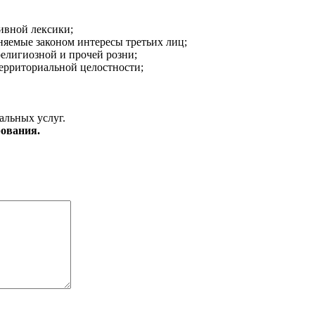
ивной лексики;
аняемые законом интересы третьих лиц;
религиозной и прочей розни;
ерриториальной целостности;
альных услуг.
ования.