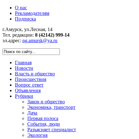
О нас
Рекламодателям
Подписка
г.Амурск, ул.Лесная, 14
Тел. редакции:
8 (42142) 999-14
эл.адрес:
ng.amursk@ya.ru
Главная
Новости
Власть и общество
Происшествия
Вопрос ответ
Объявления
Рубрики
Закон и общество
Экономика, транспорт
Дача
Первая полоса
События, люди
Разъясняет специалист
Экология