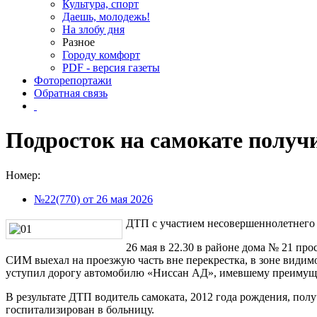
Культура, спорт
Даешь, молодежь!
На злобу дня
Разное
Городу комфорт
PDF - версия газеты
Фоторепортажи
Обратная связь
Подросток на самокате получ
Номер:
№22(770) от 26 мая 2026
ДТП с участием несовершеннолетнего
26 мая в 22.30 в районе дома № 21 п
СИМ выехал на проезжую часть вне перекрестка, в зоне видим
уступил дорогу автомобилю «Ниссан АД», имевшему преимуще
В результате ДТП водитель самоката, 2012 года рождения, пол
госпитализирован в больницу.