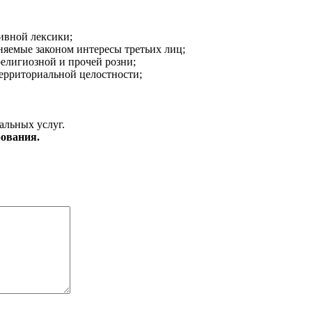
ивной лексики;
аняемые законом интересы третьих лиц;
религиозной и прочей розни;
ерриториальной целостности;
альных услуг.
ования.