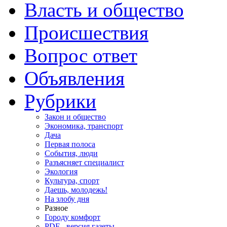
Власть и общество
Происшествия
Вопрос ответ
Объявления
Рубрики
Закон и общество
Экономика, транспорт
Дача
Первая полоса
События, люди
Разъясняет специалист
Экология
Культура, спорт
Даешь, молодежь!
На злобу дня
Разное
Городу комфорт
PDF - версия газеты