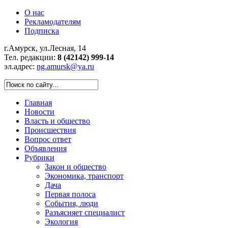
О нас
Рекламодателям
Подписка
г.Амурск, ул.Лесная, 14
Тел. редакции:
8 (42142) 999-14
эл.адрес:
ng.amursk@ya.ru
Главная
Новости
Власть и общество
Происшествия
Вопрос ответ
Объявления
Рубрики
Закон и общество
Экономика, транспорт
Дача
Первая полоса
События, люди
Разъясняет специалист
Экология