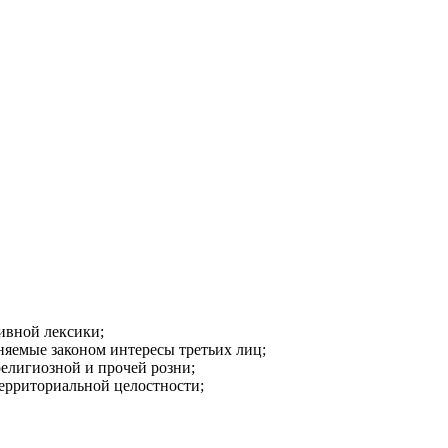
ивной лексики;
аняемые законом интересы третьих лиц;
религиозной и прочей розни;
ерриториальной целостности;