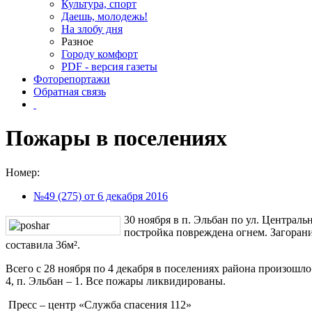
Культура, спорт
Даешь, молодежь!
На злобу дня
Разное
Городу комфорт
PDF - версия газеты
Фоторепортажи
Обратная связь
Пожары в поселениях
Номер:
№49 (275) от 6 декабря 2016
30 ноября в п. Эльбан по ул. Централь
постройка повреждена огнем. Загоран
составила 36м².
Всего с 28 ноября по 4 декабря в поселениях района произошло 
4, п. Эльбан – 1. Все пожары ликвидированы.
Пресс – центр «Служба спасения 112»