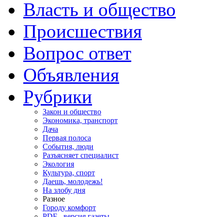
Власть и общество
Происшествия
Вопрос ответ
Объявления
Рубрики
Закон и общество
Экономика, транспорт
Дача
Первая полоса
События, люди
Разъясняет специалист
Экология
Культура, спорт
Даешь, молодежь!
На злобу дня
Разное
Городу комфорт
PDF - версия газеты