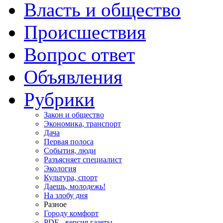
Власть и общество
Происшествия
Вопрос ответ
Объявления
Рубрики
Закон и общество
Экономика, транспорт
Дача
Первая полоса
События, люди
Разъясняет специалист
Экология
Культура, спорт
Даешь, молодежь!
На злобу дня
Разное
Городу комфорт
PDF - версия газеты