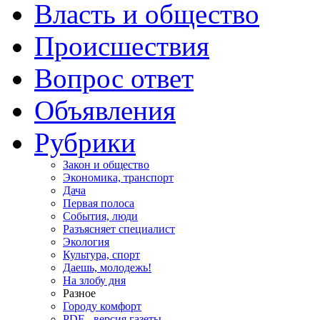
Власть и общество
Происшествия
Вопрос ответ
Объявления
Рубрики
Закон и общество
Экономика, транспорт
Дача
Первая полоса
События, люди
Разъясняет специалист
Экология
Культура, спорт
Даешь, молодежь!
На злобу дня
Разное
Городу комфорт
PDF - версия газеты