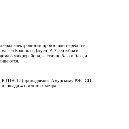
бельных электролиний произошли перебои в
ома сел Болонь и Джуен. А 3 сентября в
ома 8 микрорайона, частично 5-го и 9-го, а
ливаются.
) на КТПН-12 (принадлежит Амурскому РЭС СП
а площади 4 погонных метра.