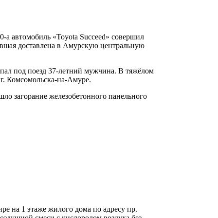
 30-а автомобиль «Toyota Succeed» совершил
авшая доставлена в Амурскую центральную
попал под поезд 37-летний мужчина. В тяжёлом
г. Комсомольска-на-Амуре.
ошло загорание железобетонного панельного
ире на 1 этаже жилого дома по адресу пр.
оздушной смеси с кислородом воздуха без