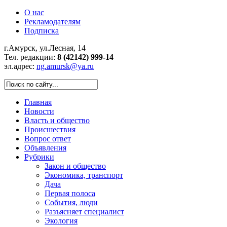
О нас
Рекламодателям
Подписка
г.Амурск, ул.Лесная, 14
Тел. редакции:
8 (42142) 999-14
эл.адрес:
ng.amursk@ya.ru
Главная
Новости
Власть и общество
Происшествия
Вопрос ответ
Объявления
Рубрики
Закон и общество
Экономика, транспорт
Дача
Первая полоса
События, люди
Разъясняет специалист
Экология