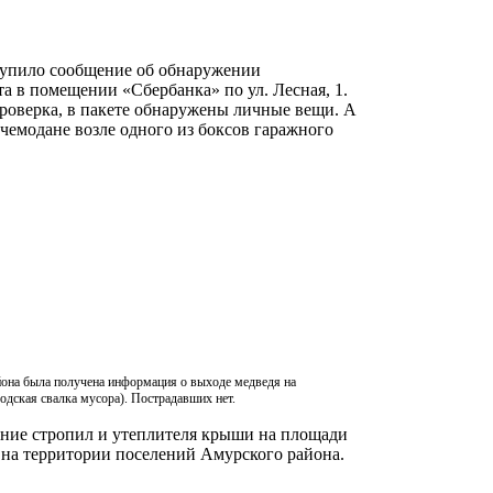
ступило сообщение об обнаружении
та в помещении «Сбербанка» по ул. Лесная, 1.
оверка, в пакете обнаружены личные вещи. А
чемодане возле одного из боксов гаражного
она была получена информация о выходе медведя на
дская свалка мусора). Пострадавших нет.
рание стропил и утеплителя крыши на площади
р на территории поселений Амурского района.