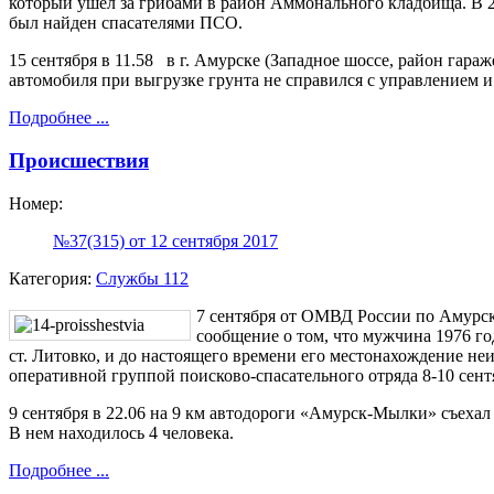
который ушел за грибами в район Аммонального кладбища. В 2
был найден спасателями ПСО.
15 сентября в 11.58 в г. Амурске (Западное шоссе, район гар
автомобиля при выгрузке грунта не справился с управлением и
Подробнее ...
Происшествия
Номер:
№37(315) от 12 сентября 2017
Категория:
Службы 112
7 сентября от ОМВД России по Амурс
сообщение о том, что мужчина 1976 го
ст. Литовко, и до настоящего времени его местонахождение н
оперативной группой поисково-спасательного отряда 8-10 сентя
9 сентября в 22.06 на 9 км автодороги «Амурск-Мылки» съехал
В нем находилось 4 человека.
Подробнее ...