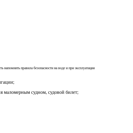
ь напомнить правила безопасности на воде и при эксплуатации
игации;
ия маломерным судном, судовой билет;