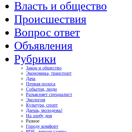
Власть и общество
Происшествия
Вопрос ответ
Объявления
Рубрики
Закон и общество
Экономика, транспорт
Дача
Первая полоса
События, люди
Разъясняет специалист
Экология
Культура, спорт
Даешь, молодежь!
На злобу дня
Разное
Городу комфорт
PDF - версия газеты