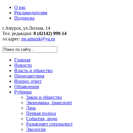
О нас
Рекламодателям
Подписка
г.Амурск, ул.Лесная, 14
Тел. редакции:
8 (42142) 999-14
эл.адрес:
ng.amursk@ya.ru
Главная
Новости
Власть и общество
Происшествия
Вопрос ответ
Объявления
Рубрики
Закон и общество
Экономика, транспорт
Дача
Первая полоса
События, люди
Разъясняет специалист
Экология