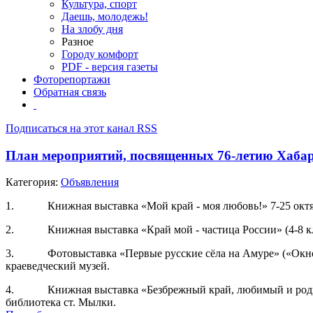
Культура, спорт
Даешь, молодежь!
На злобу дня
Разное
Городу комфорт
PDF - версия газеты
Фоторепортажи
Обратная связь
Подписаться на этот канал RSS
План мероприятий, посвященных 76-летию Хабар
Категория:
Объявления
1. Книжная выставка «Мой край - моя любовь!» 7-25 октябр
2. Книжная выставка «Край мой - частица России» (4-8 класс
3. Фотовыставка «Первые русские сёла на Амуре» («Окно му
краеведческий музей.
4. Книжная выставка «Безбрежный край, любимый и родной» 
библиотека ст. Мылки.