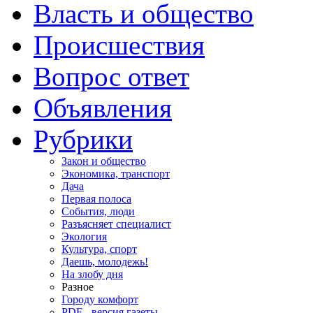
Власть и общество
Происшествия
Вопрос ответ
Объявления
Рубрики
Закон и общество
Экономика, транспорт
Дача
Первая полоса
События, люди
Разъясняет специалист
Экология
Культура, спорт
Даешь, молодежь!
На злобу дня
Разное
Городу комфорт
PDF - версия газеты