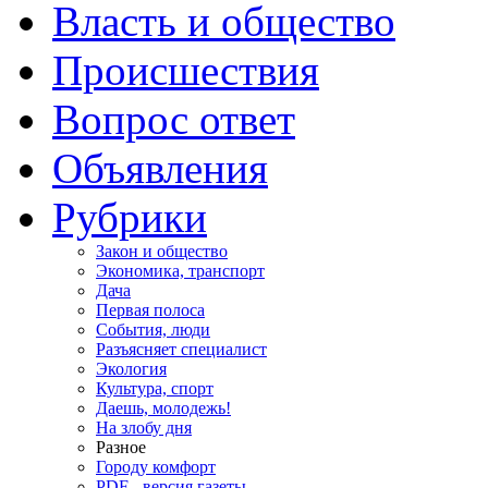
Власть и общество
Происшествия
Вопрос ответ
Объявления
Рубрики
Закон и общество
Экономика, транспорт
Дача
Первая полоса
События, люди
Разъясняет специалист
Экология
Культура, спорт
Даешь, молодежь!
На злобу дня
Разное
Городу комфорт
PDF - версия газеты