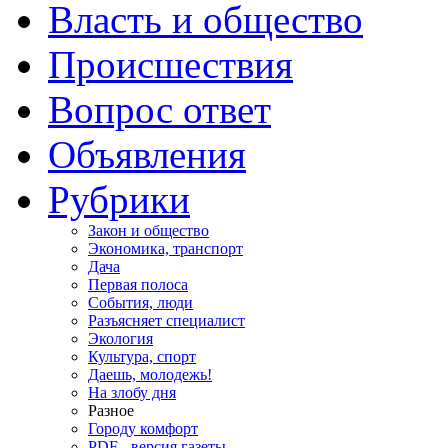
Власть и общество
Происшествия
Вопрос ответ
Объявления
Рубрики
Закон и общество
Экономика, транспорт
Дача
Первая полоса
События, люди
Разъясняет специалист
Экология
Культура, спорт
Даешь, молодежь!
На злобу дня
Разное
Городу комфорт
PDF - версия газеты