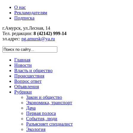
О нас
Рекламодателям
Подписка
г.Амурск, ул.Лесная, 14
Тел. редакции:
8 (42142) 999-14
эл.адрес:
ng.amursk@ya.ru
Главная
Новости
Власть и общество
Происшествия
Вопрос ответ
Объявления
Рубрики
Закон и общество
Экономика, транспорт
Дача
Первая полоса
События, люди
Разъясняет специалист
Экология