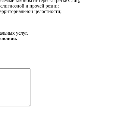
аняемые законом интересы третьих лиц;
религиозной и прочей розни;
ерриториальной целостности;
альных услуг.
ования.