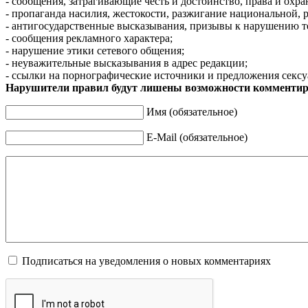
- сообщения, затрагивающие честь и достоинство, права и охр
- пропаганда насилия, жестокости, разжигание национальной, 
- антигосударственные высказывания, призывы к нарушению т
- сообщения рекламного характера;
- нарушение этики сетевого общения;
- неуважительные высказывания в адрес редакции;
- ссылки на порнографические источники и предложения сексу
Нарушители правил будут лишены возможности комментир
Имя (обязательное)
E-Mail (обязательное)
Подписаться на уведомления о новых комментариях