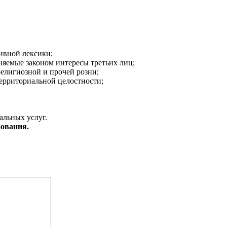
ивной лексики;
аняемые законом интересы третьих лиц;
религиозной и прочей розни;
ерриториальной целостности;
альных услуг.
ования.