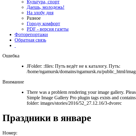
Культура, спорт
Даешь, молодежь!
На злобу дня
Разное
Городу комфорт
PDF - версия газеты
Фоторепортажи
Обратная связь
Ошибка
JFolder: :files: Путь ведёт не к каталогу. Путь:
/home/ngamursk/domains/ngamursk.ru/public_html/image
Внимание
There was a problem rendering your image gallery. Please
Simple Image Gallery Pro plugin tags exists and contains 
folder: images/stories/2016/52_27.12.16/3-dvorec
Праздники в январе
Номер: