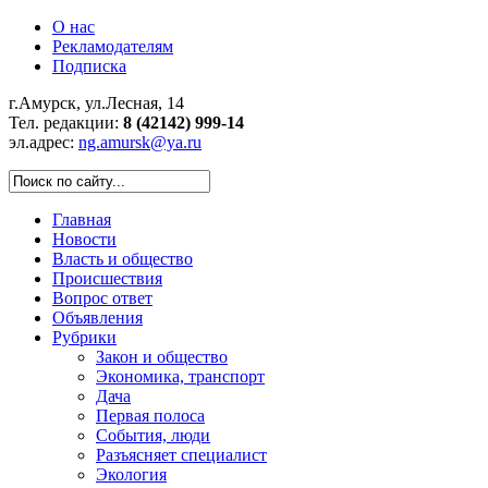
О нас
Рекламодателям
Подписка
г.Амурск, ул.Лесная, 14
Тел. редакции:
8 (42142) 999-14
эл.адрес:
ng.amursk@ya.ru
Главная
Новости
Власть и общество
Происшествия
Вопрос ответ
Объявления
Рубрики
Закон и общество
Экономика, транспорт
Дача
Первая полоса
События, люди
Разъясняет специалист
Экология