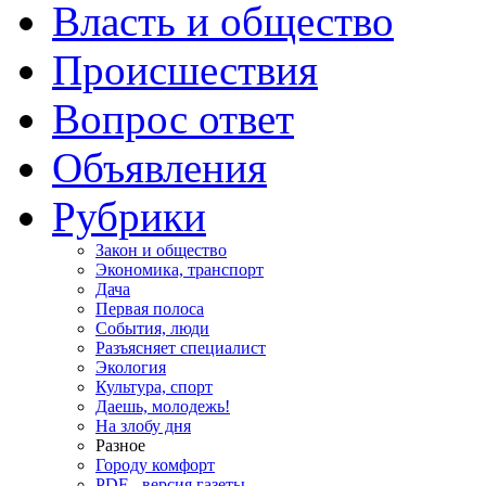
Власть и общество
Происшествия
Вопрос ответ
Объявления
Рубрики
Закон и общество
Экономика, транспорт
Дача
Первая полоса
События, люди
Разъясняет специалист
Экология
Культура, спорт
Даешь, молодежь!
На злобу дня
Разное
Городу комфорт
PDF - версия газеты