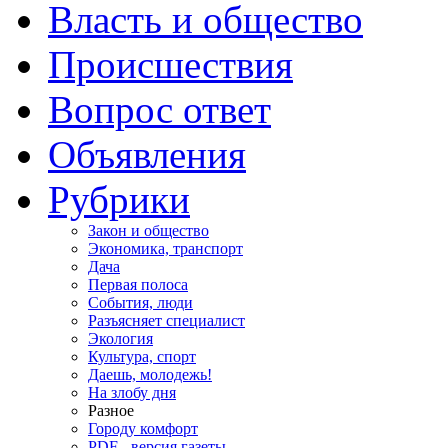
Власть и общество
Происшествия
Вопрос ответ
Объявления
Рубрики
Закон и общество
Экономика, транспорт
Дача
Первая полоса
События, люди
Разъясняет специалист
Экология
Культура, спорт
Даешь, молодежь!
На злобу дня
Разное
Городу комфорт
PDF - версия газеты