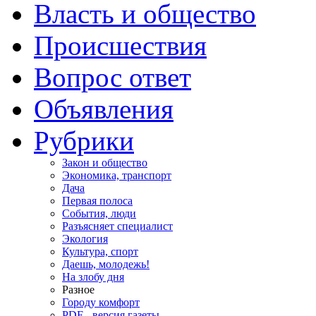
Власть и общество
Происшествия
Вопрос ответ
Объявления
Рубрики
Закон и общество
Экономика, транспорт
Дача
Первая полоса
События, люди
Разъясняет специалист
Экология
Культура, спорт
Даешь, молодежь!
На злобу дня
Разное
Городу комфорт
PDF - версия газеты