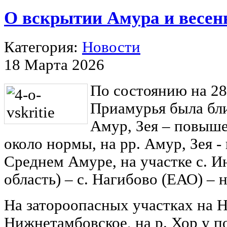
О вскрытии Амура и весен
Категория:
Новости
18 Марта 2026
По состоянию на 28
Приамурья была бли
Амур, Зея – повыше
около нормы, на рр. Амур, Зея - 
Среднем Амуре, на участке с. И
область) – с. Нагибово (ЕАО) – н
На затороопасных участках на 
Нижнетамбовское, на р. Хор у п