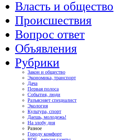
Власть и общество
Происшествия
Вопрос ответ
Объявления
Рубрики
Закон и общество
Экономика, транспорт
Дача
Первая полоса
События, люди
Разъясняет специалист
Экология
Культура, спорт
Даешь, молодежь!
На злобу дня
Разное
Городу комфорт
PDF - версия газеты