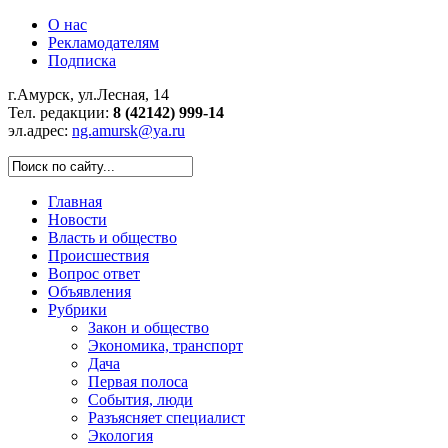
О нас
Рекламодателям
Подписка
г.Амурск, ул.Лесная, 14
Тел. редакции:
8 (42142) 999-14
эл.адрес:
ng.amursk@ya.ru
Главная
Новости
Власть и общество
Происшествия
Вопрос ответ
Объявления
Рубрики
Закон и общество
Экономика, транспорт
Дача
Первая полоса
События, люди
Разъясняет специалист
Экология