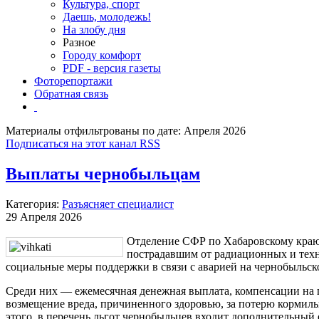
Культура, спорт
Даешь, молодежь!
На злобу дня
Разное
Городу комфорт
PDF - версия газеты
Фоторепортажи
Обратная связь
Материалы отфильтрованы по дате: Апреля 2026
Подписаться на этот канал RSS
Выплаты чернобыльцам
Категория:
Разъясняет специалист
29 Апреля 2026
Отделение СФР по Хабаровскому краю
пострадавшим от радиационных и тех
социальные меры поддержки в связи с аварией на чернобыльс
Среди них — ежемесячная денежная выплата, компенсации на 
возмещение вреда, причиненного здоровью, за потерю кормил
этого, в перечень льгот чернобыльцев входит дополнительный