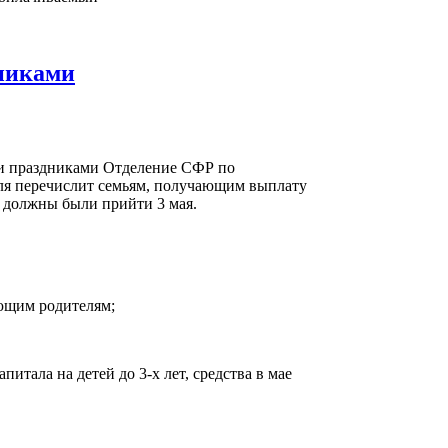
дниками
и праздниками Отделение СФР по
ля перечислит семьям, получающим выплату
у должны были прийти 3 мая.
ающим родителям;
тала на детей до 3-х лет, средства в мае