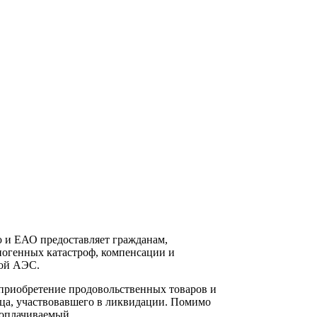
 и ЕАО предоставляет гражданам,
ногенных катастроф, компенсации и
кой АЭС.
приобретение продовольственных товаров и
ьца, участвовавшего в ликвидации. Помимо
 оплачиваемый